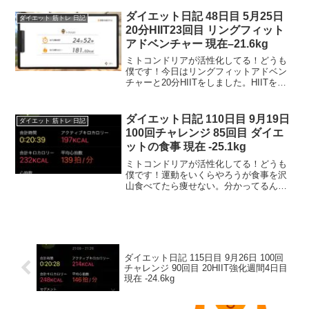
月チャレンジあと二日で残り500gのとこ
ろまで来ました。便秘ぎみなんで、解消
ダイエット日記 48日目 5月25日
ダイエット 筋トレ 日記
されれば多分達成す...
20分HIIT23回目 リングフィット
アドベンチャー 現在–21.6kg
ミトコンドリアが活性化してる！どうも
僕です！今日はリングフィットアドベン
チャーと20分HIITをしました。HIITをや
ると体の中のミトコンドリアが活性化し
て体脂肪を燃焼してくれる！今回で23回
目となり、さぞかし体脂肪が燃えている
ダイエット日記 110日目 9月19日
ダイエット 筋トレ 日記
とお思いでし...
100回チャレンジ 85回目 ダイエ
ットの食事 現在 -25.1kg
ミトコンドリアが活性化してる！どうも
僕です！運動をいくらやろうが食事を沢
山食べてたら痩せない。分かってるんだ
けど、ついつい食べ過ぎてしまう今日こ
の頃。2，3日は程よい食事をしていても1
日ミスるだけでまた振り出しに戻る。最
低でも1週間はケトな...
ダイエット日記 115日目 9月26日 100回
チャレンジ 90回目 20HIIT強化週間4日目
現在 -24.6kg