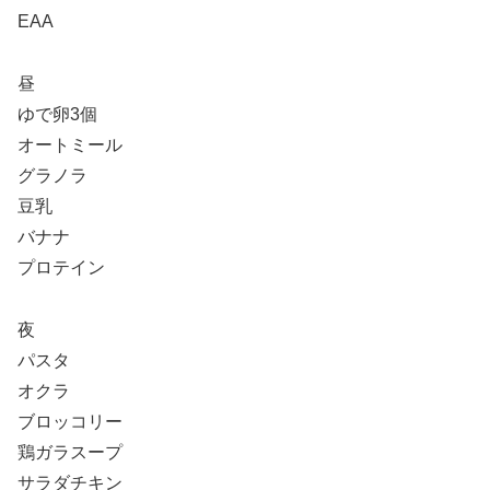
EAA
昼
ゆで卵3個
オートミール
グラノラ
豆乳
バナナ
プロテイン
夜
パスタ
オクラ
ブロッコリー
鶏ガラスープ
サラダチキン