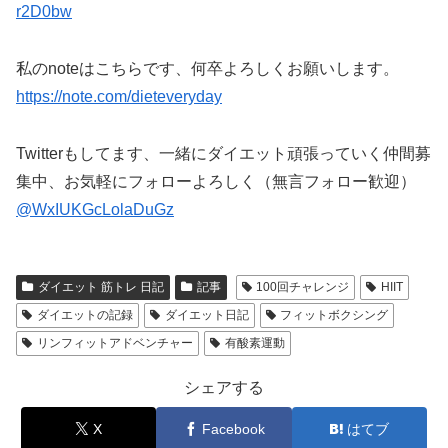
r2D0bw
私のnoteはこちらです、何卒よろしくお願いします。
https://note.com/dieteveryday
Twitterもしてます、一緒にダイエット頑張っていく仲間募
集中、お気軽にフォローよろしく（無言フォロー歓迎）
@WxIUKGcLolaDuGz
ダイエット 筋トレ 日記
記事
100回チャレンジ
HIIT
ダイエットの記録
ダイエット日記
フィットボクシング
リンフィットアドベンチャー
有酸素運動
シェアする
X
Facebook
はてブ