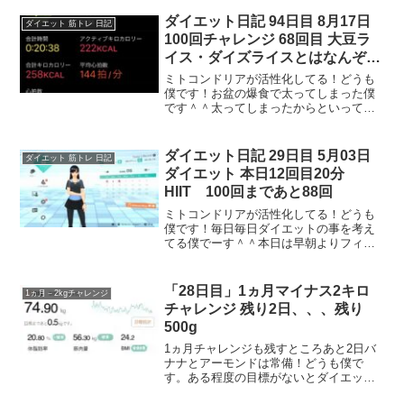
HIITです。この前20分HIITをやってから
フィットボクシングをしたら、物凄い汗
ダイエット日記 94日目 8月17日
ダイエット 筋トレ 日記
をかい...
100回チャレンジ 68回目 大豆ラ
イス・ダイズライスとはなんぞ
現在-21.9kg
ミトコンドリアが活性化してる！どうも
僕です！お盆の爆食で太ってしまった僕
です＾＾太ってしまったからといって焦
ってはいけません。ただただダイエット
を続けるのみです。そう言えば、昨日TV
で大豆ライスなるものを紹介していた。
ダイエット日記 29日目 5月03日
ダイエット 筋トレ 日記
大豆ライスって初めて聞...
ダイエット 本日12回目20分
HIIT 100回まであと88回
ミトコンドリアが活性化してる！どうも
僕です！毎日毎日ダイエットの事を考え
てる僕でーす＾＾本日は早朝よりフィッ
トボクシングをして夜に20分HIITをしま
した。ここで企画をして行こうと思いま
した。2日おきにやっている20分HIITを
「28日目」1ヵ月マイナス2キロ
1ヵ月－2kgチャレンジ
100回やる...
チャレンジ 残り2日、、、残り
500g
1ヵ月チャレンジも残すところあと2日バ
ナナとアーモンドは常備！どうも僕で
す。ある程度の目標がないとダイエット
のモチベが上がらないって事で始めた1ヵ