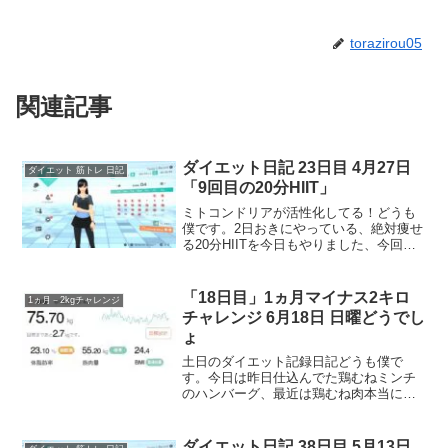
torazirou05
関連記事
ダイエット日記 23日目 4月27日
ダイエット 筋トレ 日記
「9回目の20分HIIT」
ミトコンドリアが活性化してる！どうも
僕です。2日おきにやっている、絶対痩せ
る20分HIITを今日もやりました、今回で9
回目です。フィットボクシングかリング
フィットアドベンチャーもついでに毎日
やってます。かれこれ、続けてきて今日
「18日目」1ヵ月マイナス2キロ
1ヵ月－2kgチャレンジ
で301日間や...
チャレンジ 6月18日 日曜どうでし
ょ
土日のダイエット記録日記どうも僕で
す。今日は昨日仕込んでた鶏むねミンチ
のハンバーグ、最近は鶏むね肉本当に高
い、もも肉の半額ぐらいで買えてたのに
あんまり変わらないよね。ということ
で、若干安い鶏むねのミンチをかって、
ダイエット日記 38日目 5月13日