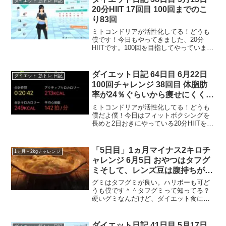
ダイエット 筋トレ 日記
味付けして美味しかったら使っ...
20分HIIT 17回目 100回までのこ
り83回
ミトコンドリアが活性化してる！どうも
僕です！今日もやってきました、20分
HIITです。100回を目指してやっていま
す、2日おきにやっていて今回で17回目で
す。折り返し地点まで来ました＾＾、、
って、全然まだ折り返しじゃないですね
ダイエット日記 64日目 6月22日
ダイエット 筋トレ 日記
ｗきつい運動で...
100回チャレンジ 38回目 体脂肪
率が24％ぐらいから痩せにくくな
る 現在 -21.8kg
ミトコンドリアが活性化してる！どうも
僕だよ僕！今日はフィットボクシングを
長めと2日おきにやっている20分HIITをし
ました、今回で38回目です。20分HIIT100
回まで残り62回です。只今体重が3か月ぐ
らい81ｋｇあたりをウロチョロしてる...
「5日目」1ヵ月マイナス2キロチ
1ヵ月－2kgチャレンジ
ャレンジ 6月5日 おやつはタフグ
ミそして、レンズ豆は腹持ちがい
い
グミはタフグミが良い。ハリボーも可ど
うも僕です＾＾タフグミって知ってる？
硬いグミなんだけど、ダイエット食にグ
ミって結構ありなおやつだと思う。なぜ
かといいますと脂質がほぼ０なんです。
和菓子もほとんど脂質ゼロのが多いなん
ダイエット日記 41日目 5月17日