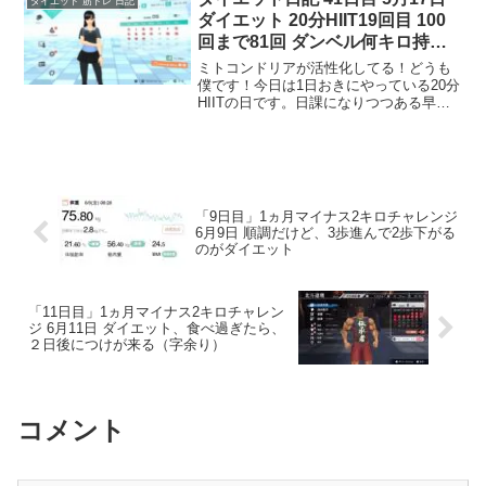
ダイエット 筋トレ 日記
ですが、たまには違うのが...
ダイエット 20分HIIT19回目 100
回まで81回 ダンベル何キロ持て
る？
ミトコンドリアが活性化してる！どうも
僕です！今日は1日おきにやっている20分
HIITの日です。日課になりつつある早朝
フィットボクシングをやって、夜に20分
HIITをしました。20分HIIT今回で19回目
となり、かなり余裕をもってできるよう
に...
「9日目」1ヵ月マイナス2キロチャレンジ
6月9日 順調だけど、3歩進んで2歩下がる
のがダイエット
「11日目」1ヵ月マイナス2キロチャレン
ジ 6月11日 ダイエット、食べ過ぎたら、
２日後につけが来る（字余り）
コメント