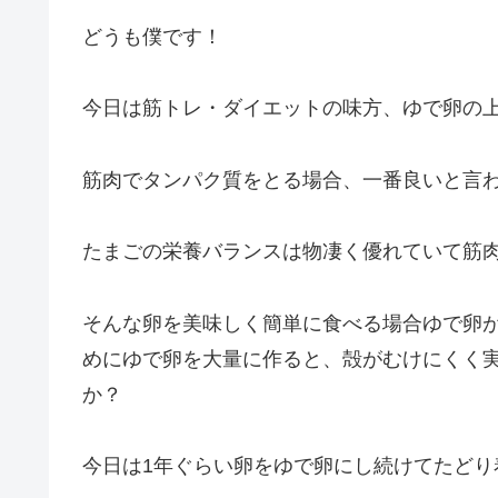
どうも僕です！
今日は筋トレ・ダイエットの味方、ゆで卵の
筋肉でタンパク質をとる場合、一番良いと言
たまごの栄養バランスは物凄く優れていて筋
そんな卵を美味しく簡単に食べる場合ゆで卵
めにゆで卵を大量に作ると、殻がむけにくく
か？
今日は1年ぐらい卵をゆで卵にし続けてたど