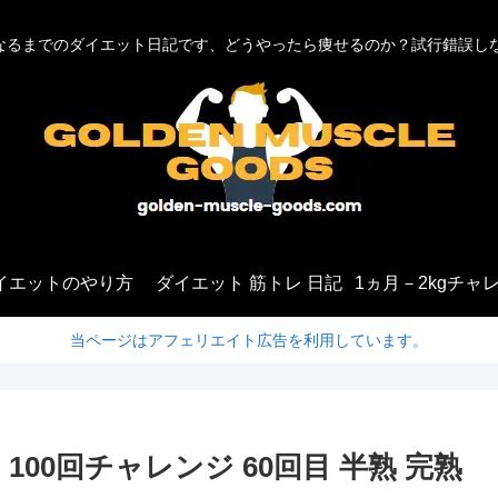
になるまでのダイエット日記です、どうやったら痩せるのか？試行錯誤
イエットのやり方
ダイエット 筋トレ 日記
1ヵ月－2kgチャ
当ページはアフェリエイト広告を利用しています。
 100回チャレンジ 60回目 半熟 完熟