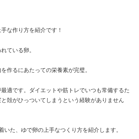
上手な作り方を紹介です！
われている卵。
肉を作るにあたっての栄養素が完璧。
が最適です。ダイエットや筋トレでいつも常備するた
実と殻がひっついてしまうという経験がありません
り着いた、ゆで卵の上手なつくり方を紹介します。