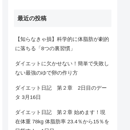
最近の投稿
【知らなきゃ損】科学的に体脂肪が劇的
に落ちる「8つの裏習慣」
ダイエットに欠かせない！簡単で失敗し
ない最強のゆで卵の作り方
ダイエット日記 第２章 2日目のデー
タ 3月16日
ダイエット日記 第２章 始めます！現
在体重 78kg 体脂肪率 23.4％から15％を